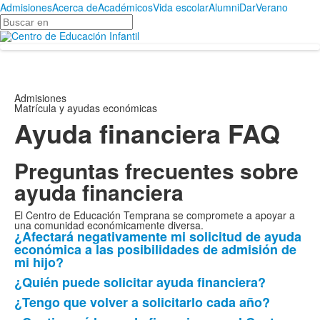
Admisiones
Acerca de
Académicos
Vida escolar
Alumni
Dar
Verano
Buscar
en
Admisiones
Matrícula y ayudas económicas
Ayuda financiera FAQ
Preguntas frecuentes sobre
ayuda financiera
El Centro de Educación Temprana se compromete a apoyar a
una comunidad económicamente diversa.
¿Afectará negativamente mi solicitud de ayuda
Lista
económica a las posibilidades de admisión de
de
mi hijo?
las
¿Quién puede solicitar ayuda financiera?
14
¿Tengo que volver a solicitarlo cada año?
preguntas